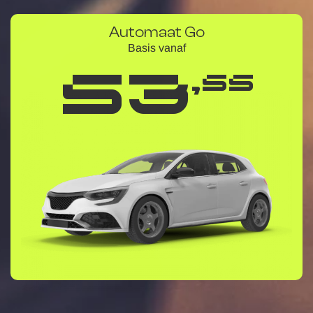
Automaat Go
Basis vanaf
53
,55