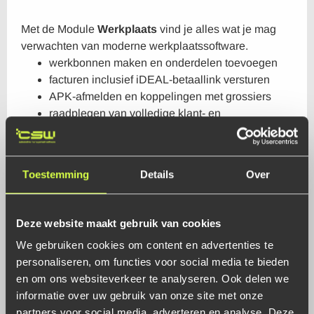
Met de Module
Werkplaats
vind je alles wat je mag
verwachten van moderne werkplaatssoftware.
werkbonnen maken en onderdelen toevoegen
facturen inclusief iDEAL-betaallink versturen
APK-afmelden en koppelingen met grossiers
raadplegen van volledige klant- en
voertuighistorie
Toestemming
Details
Over
Lees meer
Deze website maakt gebruik van cookies
We gebruiken cookies om content en advertenties te
personaliseren, om functies voor social media te bieden
en om ons websiteverkeer te analyseren. Ook delen we
Basis
Verkoop
informatie over uw gebruik van onze site met onze
partners voor social media, adverteren en analyse. Deze