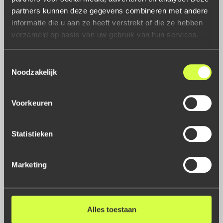
partners kunnen deze gegevens combineren met andere
informatie die u aan ze heeft verstrekt of die ze hebben
verzameld op basis van uw gebruik van hun services.
Met de Module
Autoverkoop
houd je volledige grip op
je showroom en autovoorraadlijst.
Toestemmingsselectie
auto-offertes, -orders en -facturen aanmaken
Noodzakelijk
uitgebreide real-time statistieken van de verkoop
eenvoudig adverteren via Occasion Online
dossieropbouw van ingekochte en verkochte
Voorkeuren
voertuigen
Statistieken
Marketing
Lees meer
Alles toestaan
Extra