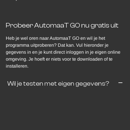
Probeer AutomaaT GO nu gratis uit
Heb je wel oren naar AutomaaT GO en wil je het
programma uitproberen? Dat kan. Vul hieronder je
gegevens in en je kunt direct inloggen in je eigen online
omgeving. Je hoeft er niets voor te downloaden of te
installeren.
Wil je testen met eigen gegevens?
We maken het graag eenvoudig voor je. Dus hebben we
wat demo-gegevens voor je klaargezet. Wil je liever
testen met je eigen klant- en truck- of trailerhistorie?
Laat het ons even weten en we kunnen het nog verder
personaliseren. Wil je je eigen logo/briefpapier