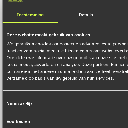
wij ervoor dat hij ook zo in AutomaaT GO komt te staan.
Netjes op jouw briefpapier en met jouw logo’s en gegevens.
Toestemming
Details
De helpdesk is altijd dichtbij
Deze website maakt gebruik van cookies
Uiteraard kom je zaken tegen waarbij je niet weet hoe het
We gebruiken cookies om content en advertenties te persona
werkt of waar je vragen over hebt. Onze helpdesk is altijd
functies voor social media te bieden en om ons websiteverke
dichtbij. Je kunt direct vragen stellen via de chat, of je kunt
Ook delen we informatie over uw gebruik van onze site met 
ons natuurlijk via de telefoon bereiken.
social media, adverteren en analyse. Deze partners kunnen
combineren met andere informatie die u aan ze heeft verstre
Probeer AutomaaT GO nu gratis
verzameld op basis van uw gebruik van hun services.
uit
Toestemmingsselectie
Heb je wel oren naar AutomaaT GO en wil je het programma
Noodzakelijk
uitproberen? Dat kan. Vul hieronder je gegevens in en je
kunt direct inloggen in je eigen online omgeving. Je hoeft er
niets voor te downloaden of te installeren.
Voorkeuren