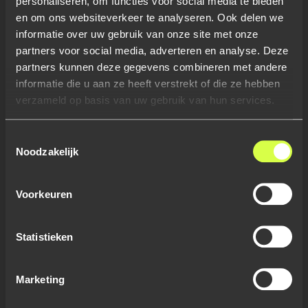
personaliseren, om functies voor social media te bieden
en om ons websiteverkeer te analyseren. Ook delen we
informatie over uw gebruik van onze site met onze
partners voor social media, adverteren en analyse. Deze
partners kunnen deze gegevens combineren met andere
informatie die u aan ze heeft verstrekt of die ze hebben
verzameld op basis van uw gebruik van hun services.
Toestemmingsselectie
Noodzakelijk
Voorkeuren
Statistieken
© CSW Software - a Salos company
Prins Willem Alexanderlaan 713
7311 ST Apeldoorn
Marketing
KvK 68922280