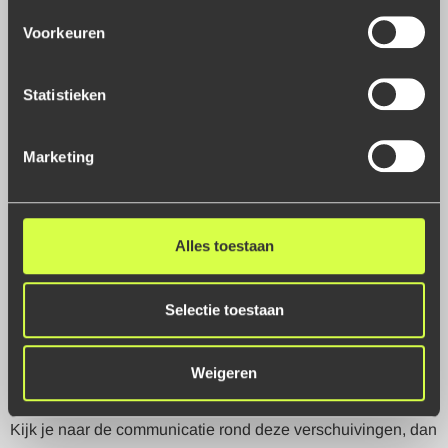
Een formulier of chatbot brengt je dan zelden verder. Je wilt
Voorkeuren
iemand spreken die:
in je stem hoort hoe hoog de druk is
Statistieken
de context van jouw bedrijf kent
durft mee te bewegen buiten het standaard script
Marketing
Intonatie, stilte, een zucht: het zijn allemaal signalen. Een
mens hoort het verschil tussen “ik
heb een vraagje” en “ik sta hier met een boze klant aan de
balie en ik heb nú hulp nodig”
Alles toestaan
Dat stuk verdwijnt als je klantcontact vooral ontwerpt vanuit
tools, niet vanuit gesprekken.
Selectie toestaan
Digitalisering als glimmend jasje om
capaciteit terug te
Weigeren
schroeven
Kijk je naar de communicatie rond deze verschuivingen, dan