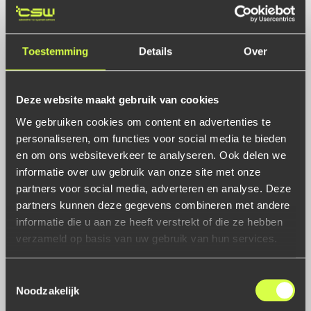
Maar “sneller” voor de organisatie is niet automatisch “beter”
voor de klant.
Sommige softwareleveranciers gaan nog een stap verder:
Toestemming
Details
Over
telefonisch contact wordt actief
ontmoedigd en gereserveerd voor “spoedsituaties”. Alsof
een garagehouder die midden in zijn
Deze website maakt gebruik van cookies
werkdag vastloopt, eerst moet overleggen of zijn probleem
We gebruiken cookies om content en advertenties te
urgent genoeg is om te bellen. Het
personaliseren, om functies voor social media te bieden
is een elegante manier om te zeggen: “We willen jullie
en om ons websiteverkeer te analyseren. Ook delen we
eigenlijk niet meer spreken, tenzij het
informatie over uw gebruik van onze site met onze
écht niet anders kan”.
partners voor social media, adverteren en analyse. Deze
partners kunnen deze gegevens combineren met andere
Een voorbeeld uit de praktijk:
informatie die u aan ze heeft verstrekt of die ze hebben
verzameld op basis van uw gebruik van hun services.
Je staat in de werkplaats. Een onderdelenbestelling loopt
vast door een koppelingsfout met de
grossier. Een auto kan niet uitgeleverd worden door een
Toestemmingsselectie
Noodzakelijk
foutmelding. Je planning staat stil
door een onduidelijk proces.