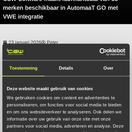
merken beschikbaar in AutomaaT GO met
VWE integratie
23 januari 2026
Peter
VWE integratie in AutomaaT GO
Toestemming
Details
Over
CSW Software heeft de onderhoudshistoriedienst van VWE
geïntegreerd in AutomaaT GO.
Gebruikers krijgen hiermee direct inzicht in de officieel
Deze website maakt gebruik van cookies
geregistreerde onderhoudshistorie
We gebruiken cookies om content en advertenties te
van voertuigen van 38 merken, afkomstig uit Europese
personaliseren, om functies voor social media te bieden
fabrikantbronnen. Raadpleging
en om ons websiteverkeer te analyseren. Ook delen we
verloopt eenvoudig op basis van VIN of Nederlands
informatie over uw gebruik van onze site met onze
kenteken.
partners voor social media, adverteren en analyse. Deze