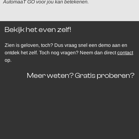
AutomaaT GO voor jou kan betekenen.
Bekijk het even zelf!
Zien is geloven, toch? Dus vraag snel een demo aan en
ontdek het zelf. Toch nog vragen? Neem dan direct
contact
op.
Meer weten? Gratis proberen?
Probeer gratis
© CSW Software - a Salos company
Prins Willem Alexanderlaan 713
7311 ST Apeldoorn