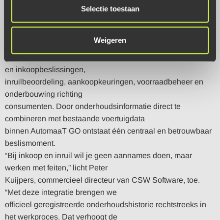
afhankelijk van merk en
Selectie toestaan
fabrikantregistratie.
Past deze oplossing bij mijn bedrijf?
Weigeren
De integratie ondersteunt autobedrijven bij waardebepaling
en inkoopbeslissingen,
inruilbeoordeling, aankoopkeuringen, voorraadbeheer en
onderbouwing richting
consumenten. Door onderhoudsinformatie direct te
combineren met bestaande voertuigdata
binnen AutomaaT GO ontstaat één centraal en betrouwbaar
beslismoment.
“Bij inkoop en inruil wil je geen aannames doen, maar
werken met feiten,” licht Peter
Kuijpers, commercieel directeur van CSW Software, toe.
“Met deze integratie brengen we
officieel geregistreerde onderhoudshistorie rechtstreeks in
het werkproces. Dat verhoogt de